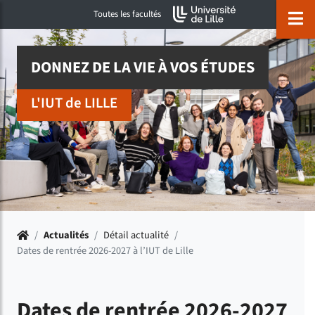
Accéder au menu principal
Accéder à la recherche
Accéder au pied de page
ermer menu
O
Toutes les facultés
DONNEZ DE LA VIE À VOS ÉTUDES
L'IUT de LILLE
Accueil
/
Actualités
/
Détail actualité
/
Dates de rentrée 2026-2027 à l’IUT de Lille
Dates de rentrée 2026-2027