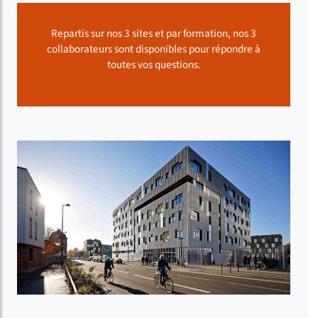
Repartis sur nos 3 sit
es et par formation, nos
3
collabor
ateurs sont disponibles pour répondre à
toutes vos questions.