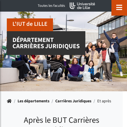
Accéder au menu principal
Accéder à la recherche
Accéder au pied de page
ermer menu
O
Toutes les facultés
L'IUT de LILLE
DÉPARTEMENT
CARRIÈRES JURIDIQUES
Accueil
/
Les départements
/
Carrières Juridiques
/
Et après
Après le BUT Carrières